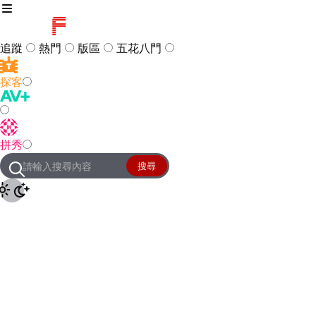
追蹤
熱門
版區
五花八門
探客
訪客
登入
拼秀
管理團隊
客服及常見問題
搜尋
友站連結
設定
JKForum
© 2005 -
2026
All Right
Reserved