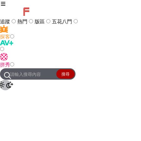
追蹤
熱門
版區
五花八門
探客
訪客
登入
拼秀
管理團隊
客服及常見問題
搜尋
友站連結
設定
JKForum
© 2005 -
2026
All Right
Reserved