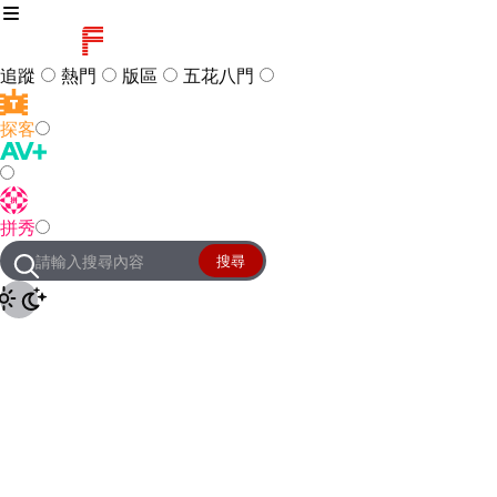
追蹤
熱門
版區
五花八門
探客
訪客
登入
拼秀
管理團隊
客服及常見問題
搜尋
友站連結
設定
JKForum
© 2005 -
2026
All Right
Reserved