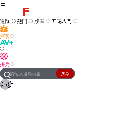
追蹤
熱門
版區
五花八門
探客
訪客
登入
拼秀
管理團隊
客服及常見問題
搜尋
友站連結
設定
JKForum
© 2005 -
2026
All Right
Reserved