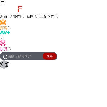
追蹤
熱門
版區
五花八門
探客
訪客
登入
拼秀
管理團隊
客服及常見問題
搜尋
友站連結
設定
JKForum
© 2005 -
2026
All Right
Reserved