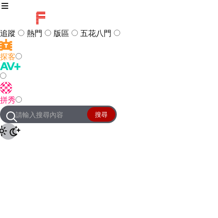
追蹤
熱門
版區
五花八門
探客
訪客
登入
拼秀
管理團隊
客服及常見問題
搜尋
友站連結
設定
JKForum
© 2005 -
2026
All Right
Reserved