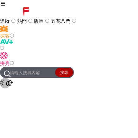
追蹤
熱門
版區
五花八門
探客
訪客
登入
拼秀
管理團隊
客服及常見問題
搜尋
友站連結
設定
JKForum
© 2005 -
2026
All Right
Reserved