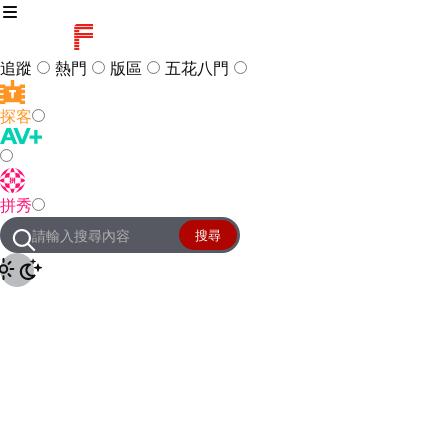
追蹤
熱門
版區
五花八門
探客
訪客
登入
拼秀
管理團隊
客服及常見問題
搜尋
友站連結
設定
JKForum
© 2005 -
2026
All Right
Reserved