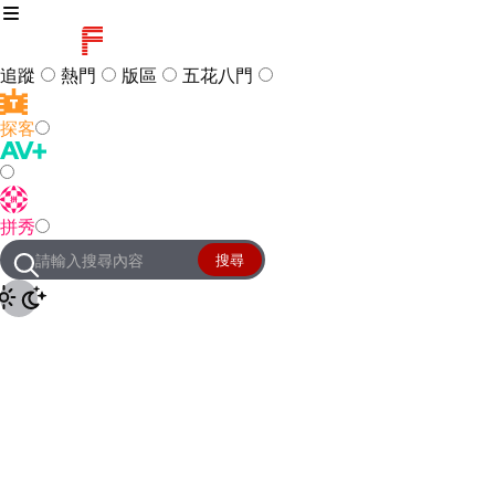
追蹤
熱門
版區
五花八門
探客
訪客
登入
拼秀
管理團隊
客服及常見問題
搜尋
友站連結
設定
JKForum
© 2005 -
2026
All Right
Reserved