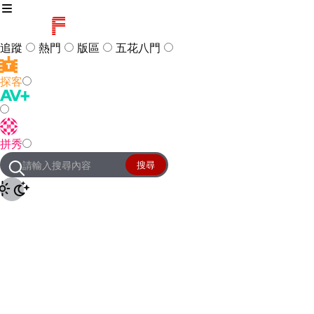
追蹤
熱門
版區
五花八門
探客
訪客
登入
拼秀
管理團隊
客服及常見問題
搜尋
友站連結
設定
JKForum
© 2005 -
2026
All Right
Reserved