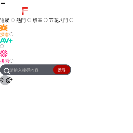
追蹤
熱門
版區
五花八門
探客
訪客
登入
拼秀
管理團隊
客服及常見問題
搜尋
友站連結
設定
JKForum
© 2005 -
2026
All Right
Reserved